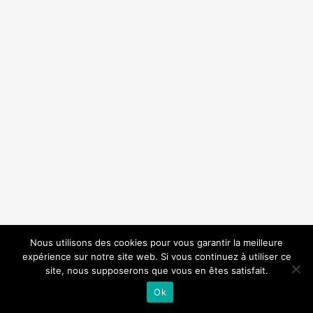
Nous utilisons des cookies pour vous garantir la meilleure
expérience sur notre site web. Si vous continuez à utiliser ce
© 2020 • AKCESS •
•
Mentions légales
Agence de
site, nous supposerons que vous en êtes satisfait.
InsightCom •
communication
Création de site internet
Montpellier Keole & Gzoline
Ok